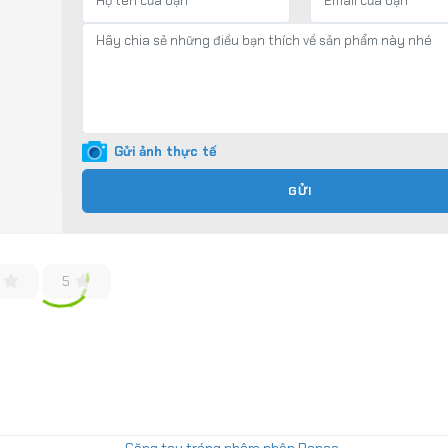
Gửi ảnh thực tế
GỬI
5