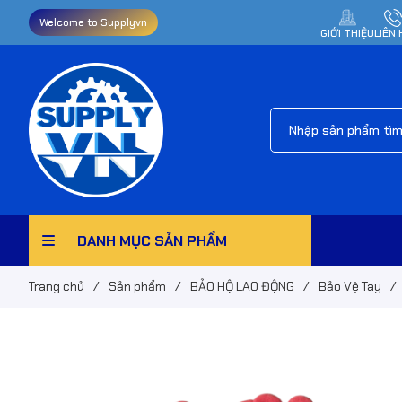
Welcome to Supplyvn
GIỚI THIỆU
LIÊN 
DANH MỤC SẢN PHẨM
Trang chủ
/
Sản phẩm
/
BẢO HỘ LAO ĐỘNG
/
Bảo Vệ Tay
/