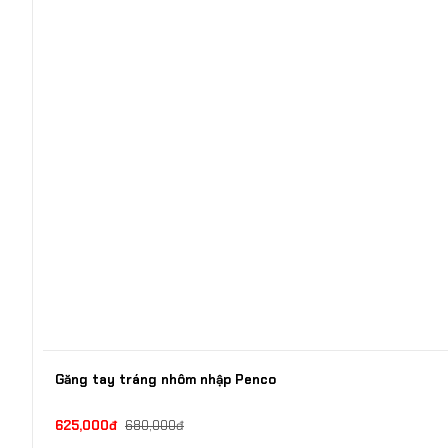
Găng tay tráng nhôm nhập Penco
625,000đ
680,000đ