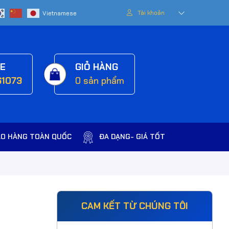
Tài khoản
NE
GIỎ HÀNG
61073
0
sản phẩm
AO HÀNG TOÀN QUỐC
ĐA DẠNG- GIÁ TỐT
CAM KẾT TỪ CHÚNG TÔI