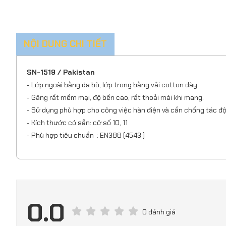
NỘI DUNG CHI TIẾT
SN-1519 / Pakistan
- Lớp ngoài bằng da bò, lớp trong bằng vải cotton dày.
- Găng rất mềm mại, độ bền cao, rất thoải mái khi mang.
- Sử dụng phù hợp cho công việc hàn điện và cần chống tác đ
- Kích thước có sẵn: cỡ số 10, 11
- Phù hợp tiêu chuẩn : EN388 (4543 )
0.0
0 đánh giá