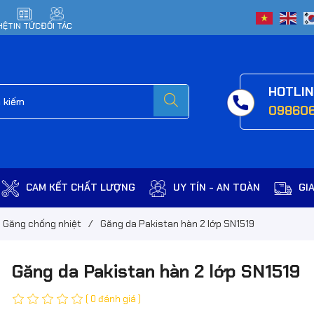
HỆ
TIN TỨC
ĐỐI TÁC
HOTLI
09860
CAM KẾT CHẤT LƯỢNG
UY TÍN - AN TOÀN
GI
Găng chống nhiệt
/
Găng da Pakistan hàn 2 lớp SN1519
Găng da Pakistan hàn 2 lớp SN1519
( 0 đánh giá )