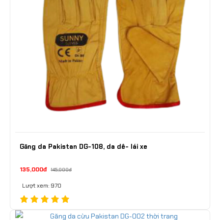
Găng da Pakistan DG-108, da dê- lái xe
135,000đ
145,000đ
Lượt xem: 970