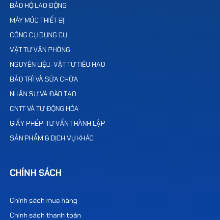
BẢO HỘ LAO ĐỘNG
MÁY MÓC THIẾT BỊ
CÔNG CỤ DỤNG CỤ
VẬT TƯ VĂN PHÒNG
NGUYÊN LIỆU-VẬT TƯ TIÊU HAO
BẢO TRÌ VÀ SỮA CHỮA
NHÂN SỰ VÀ ĐÀO TẠO
CNTT VÀ TỰ ĐỘNG HÓA
GIẤY PHÉP-TƯ VẤN THÀNH LẬP
SẢN PHẨM & DỊCH VỤ KHÁC
CHÍNH SÁCH
Chính sách mua hàng
Chính sách thanh toán