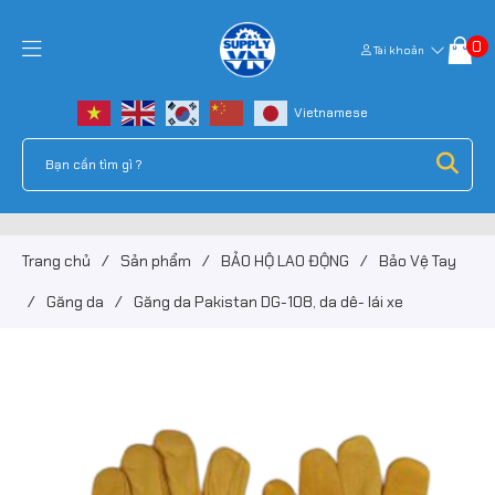
0
Tài khoản
Trang chủ
/
Sản phẩm
/
BẢO HỘ LAO ĐỘNG
/
Bảo Vệ Tay
/
Găng da
/
Găng da Pakistan DG-108, da dê- lái xe