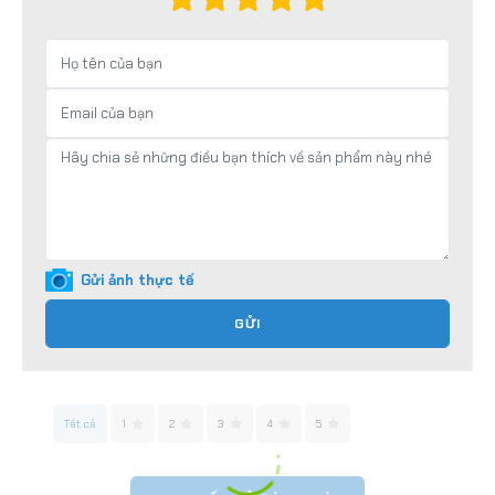
Gửi ảnh thực tế
GỬI
Tất cả
1
2
3
4
5