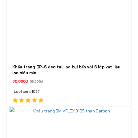
Khẩu trang GP-S đeo tai, lọc bụi bẩn với 6 lớp vật liệu
lọc siêu mịn
30,000đ
33,000đ
Lượt xem: 1037