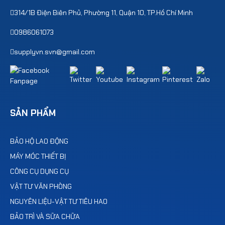
314/1B Điện Biên Phủ, Phường 11, Quận 10, TP.Hồ Chí Minh
0986061073
supplyvn.svn@gmail.com
SẢN PHẨM
BẢO HỘ LAO ĐỘNG
MÁY MÓC THIẾT BỊ
CÔNG CỤ DỤNG CỤ
VẬT TƯ VĂN PHÒNG
NGUYÊN LIỆU-VẬT TƯ TIÊU HAO
BẢO TRÌ VÀ SỮA CHỮA