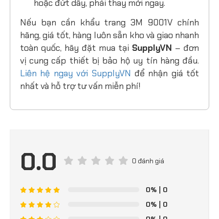
hoặc đứt dây, phải thay mới ngay.
Nếu bạn cần khẩu trang 3M 9001V chính
hãng, giá tốt, hàng luôn sẵn kho và giao nhanh
toàn quốc, hãy đặt mua tại
SupplyVN
– đơn
vị cung cấp thiết bị bảo hộ uy tín hàng đầu.
Liên hệ ngay với
SupplyVN
để nhận giá tốt
nhất và hỗ trợ tư vấn miễn phí!
0.0
0 đánh giá
0%
| 0
0%
| 0