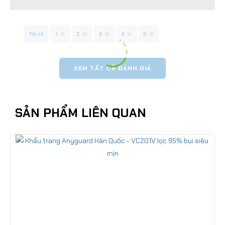
Tất cả
1
2
3
4
5
XEM TẤT CẢ ĐÁNH GIÁ
SẢN PHẨM LIÊN QUAN