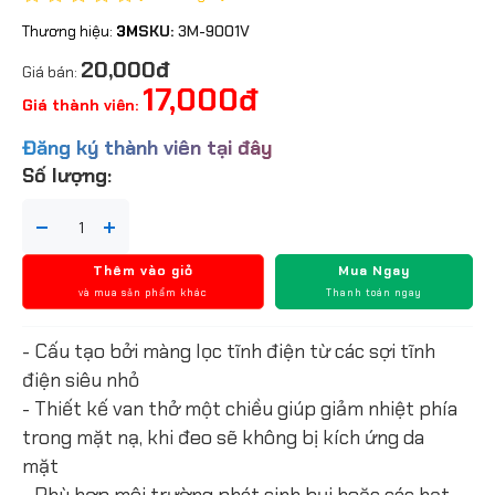
Thương hiệu:
3M
SKU:
3M-9001V
20,000đ
Giá bán:
17,000đ
Giá thành viên:
Đăng ký thành viên tại đây
Số lượng:
Thêm vào giỏ
Mua Ngay
và mua sản phẩm khác
Thanh toán ngay
- Cấu tạo bởi màng lọc tĩnh điện từ các sợi tĩnh
điện siêu nhỏ
- Thiết kế van thở một chiều giúp giảm nhiệt phía
trong mặt nạ, khi đeo sẽ không bị kích ứng da
mặt
- Phù hợp môi trường phát sinh bụi hoặc các hạt