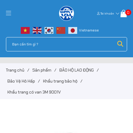
0
Tài khoản
Trang chủ
/
Sản phẩm
/
BẢO HỘ LAO ĐỘNG
/
Bảo Vệ Hô Hấp
/
Khẩu trang bảo hộ
/
Khẩu trang có van 3M 9001V