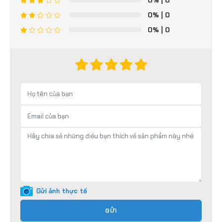
0%
| 0
0%
| 0
0%
| 0
Gửi ảnh thực tế
GỬI