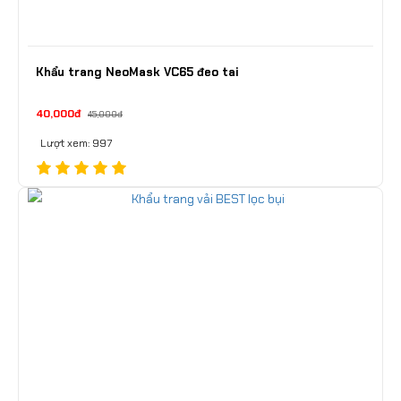
Khẩu trang NeoMask VC65 đeo tai
40,000đ
45,000đ
Lượt xem: 997