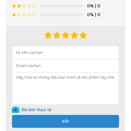
0%
| 0
0%
| 0
Gửi ảnh thực tế
GỬI