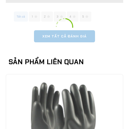
Tất cả
1
2
3
4
5
XEM TẤT CẢ ĐÁNH GIÁ
SẢN PHẨM LIÊN QUAN