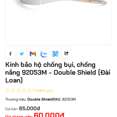
Kính bảo hộ chống bụi, chống
nắng 92053M - Double Shield (Đài
Loan)
( 0 đánh giá )
Thương hiệu:
Double Shield
SKU:
92053M
65,000đ
Giá bán:
60,000đ
Giá thành viên: