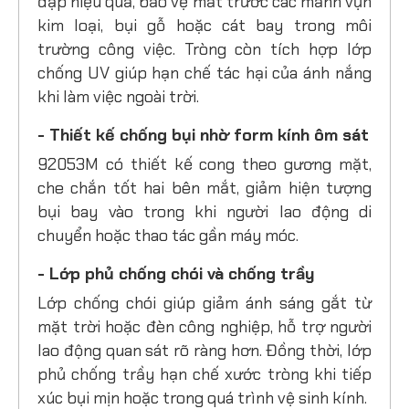
đập hiệu quả, bảo vệ mắt trước các mảnh vụn
kim loại, bụi gỗ hoặc cát bay trong môi
trường công việc. Tròng còn tích hợp lớp
chống UV giúp hạn chế tác hại của ánh nắng
khi làm việc ngoài trời.
- Thiết kế chống bụi nhờ form kính ôm sát
92053M có thiết kế cong theo gương mặt,
che chắn tốt hai bên mắt, giảm hiện tượng
bụi bay vào trong khi người lao động di
chuyển hoặc thao tác gần máy móc.
- Lớp phủ chống chói và chống trầy
Lớp chống chói giúp giảm ánh sáng gắt từ
mặt trời hoặc đèn công nghiệp, hỗ trợ người
lao động quan sát rõ ràng hơn. Đồng thời, lớp
phủ chống trầy hạn chế xước tròng khi tiếp
xúc bụi mịn hoặc trong quá trình vệ sinh kính.