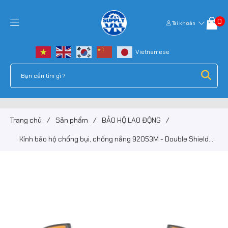
0
Tài khoản
Trang chủ
/
Sản phẩm
/
BẢO HỘ LAO ĐỘNG
/
Kính bảo hộ chống bụi, chống nắng 92053M - Double Shield
(Đài Loan)