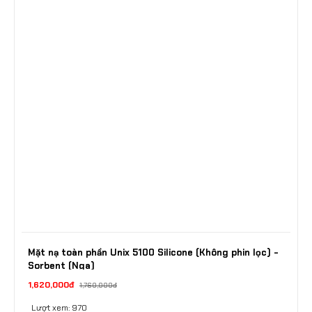
Mặt nạ toàn phần Unix 5100 Silicone (Không phin lọc) -
Sorbent (Nga)
1,620,000đ
1,760,000đ
Lượt xem: 970