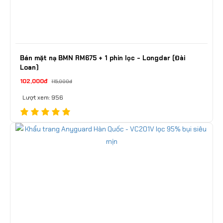
Bán mặt nạ BMN RM675 + 1 phin lọc - Longdar (Đài
Loan)
102,000đ
115,000đ
Lượt xem: 956