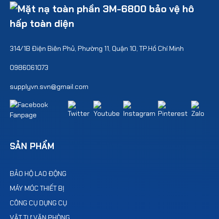
314/1B Điện Biên Phủ, Phường 11, Quận 10, TP.Hồ Chí Minh
0986061073
supplyvn.svn@gmail.com
SẢN PHẨM
BẢO HỘ LAO ĐỘNG
MÁY MÓC THIẾT BỊ
CÔNG CỤ DỤNG CỤ
VẬT TƯ VĂN PHÒNG