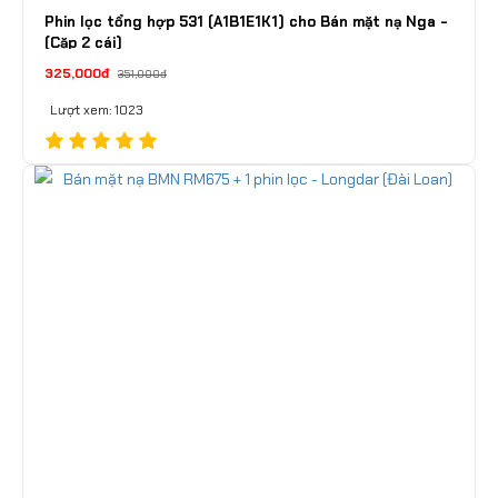
Phin lọc tổng hợp 531 (A1B1E1K1) cho Bán mặt nạ Nga -
(Cặp 2 cái)
325,000đ
351,000đ
Lượt xem: 1023