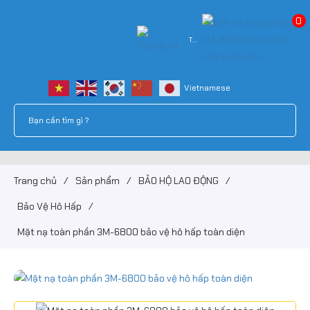
0
Tài
khoản
Trang chủ
/
Sản phẩm
/
BẢO HỘ LAO ĐỘNG
/
Bảo Vệ Hô Hấp
/
Mặt nạ toàn phần 3M-6800 bảo vệ hô hấp toàn diện