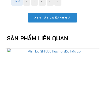
Tất cả
1
2
3
4
5
XEM TẤT CẢ ĐÁNH GIÁ
SẢN PHẨM LIÊN QUAN