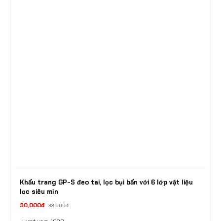
Khẩu trang GP-S đeo tai, lọc bụi bẩn với 6 lớp vật liệu
lọc siêu mịn
30,000đ
33,000đ