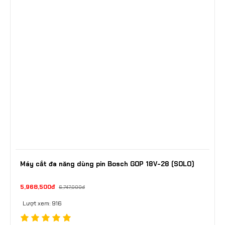
Máy cắt đa năng dùng pin Bosch GOP 18V-28 (SOLO)
5,968,500đ
6,747,000đ
Lượt xem: 916