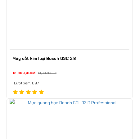
Máy cắt kim loại Bosch GSC 2.8
12,369,400đ
13,982,800đ
Lượt xem: 897