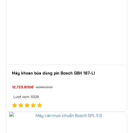
Máy khoan búa dùng pin Bosch GBH 187-LI
12,723,600đ
14,383,200đ
Lượt xem: 1008