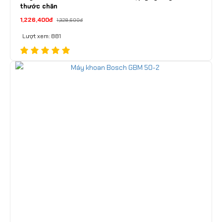
thước chặn
1,226,400đ
1,328,600đ
Lượt xem: 881