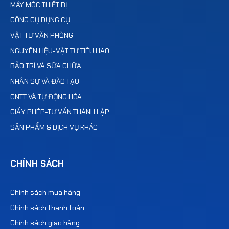
MÁY MÓC THIẾT BỊ
CÔNG CỤ DỤNG CỤ
VẬT TƯ VĂN PHÒNG
NGUYÊN LIỆU-VẬT TƯ TIÊU HAO
BẢO TRÌ VÀ SỮA CHỮA
NHÂN SỰ VÀ ĐÀO TẠO
CNTT VÀ TỰ ĐỘNG HÓA
GIẤY PHÉP-TƯ VẤN THÀNH LẬP
SẢN PHẨM & DỊCH VỤ KHÁC
CHÍNH SÁCH
Chính sách mua hàng
Chính sách thanh toán
Chính sách giao hàng