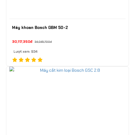
Máy khoan Bosch GBM 50-2
30,117,350đ
34,045,700đ
Lượt xem: 934