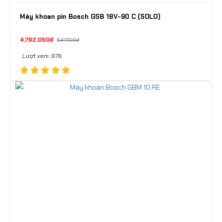
Máy khoan pin Bosch GSB 18V-90 C (SOLO)
4,792,050đ
5,417,100đ
Lượt xem: 976