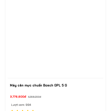
Máy cân mực chuẩn Bosch GPL 5 G
3,776,600đ
4,269,200đ
Lượt xem: 994