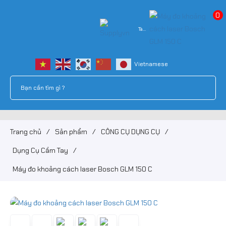
0
Tài
khoản
Trang chủ
/
Sản phẩm
/
CÔNG CỤ DỤNG CỤ
/
Dụng Cụ Cầm Tay
/
Máy đo khoảng cách laser Bosch GLM 150 C