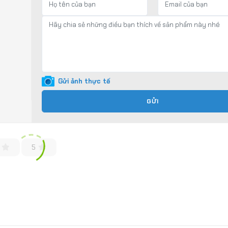
Gửi ảnh thực tế
GỬI
5