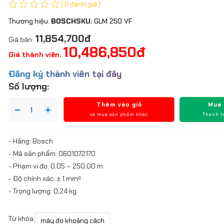
( 0 đánh giá )
Thương hiệu:
BOSCH
SKU:
GLM 250 VF
11,854,700đ
Giá bán:
10,486,850đ
Giá thành viên:
Đăng ký thành viên tại đây
Số lượng:
Thêm vào giỏ
Mua
và mua sản phẩm khác
Thanh t
- Hãng: Bosch
- Mã sản phẩm: 0601072170
- Phạm vi đo: 0,05 – 250,00 m
- Độ chính xác: ± 1 mmᵈ
- Trọng lượng: 0,24 kg
Từ khóa:
máy đo khoảng cách