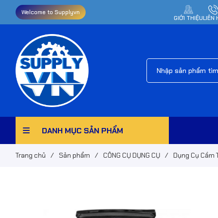
Welcome to Supplyvn
GIỚI THIỆU
LIÊN 
DANH MỤC SẢN PHẨM
Trang chủ
/
Sản phẩm
/
CÔNG CỤ DỤNG CỤ
/
Dụng Cụ Cầm 