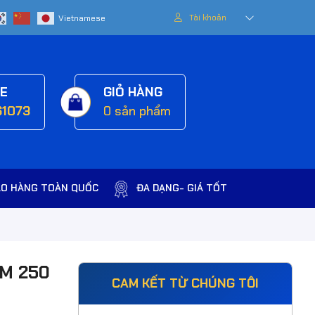
Tài khoản
NE
GIỎ HÀNG
61073
0
sản phẩm
AO HÀNG TOÀN QUỐC
ĐA DẠNG- GIÁ TỐT
LM 250
CAM KẾT TỪ CHÚNG TÔI