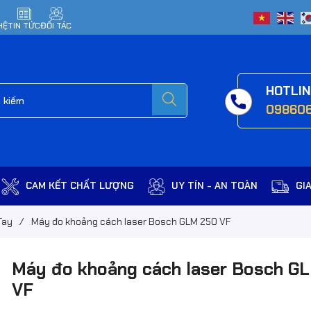
HỆ
TIN TỨC
ĐỐI TÁC
HOTLI
09860
CAM KẾT CHẤT LƯỢNG
UY TÍN - AN TOÀN
GI
Tay
/
Máy đo khoảng cách laser Bosch GLM 250 VF
Máy đo khoảng cách laser Bosch G
VF