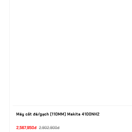
Máy cắt đá/gạch (110MM) Makita 4100NH2
2,567,950đ
2,902,900đ