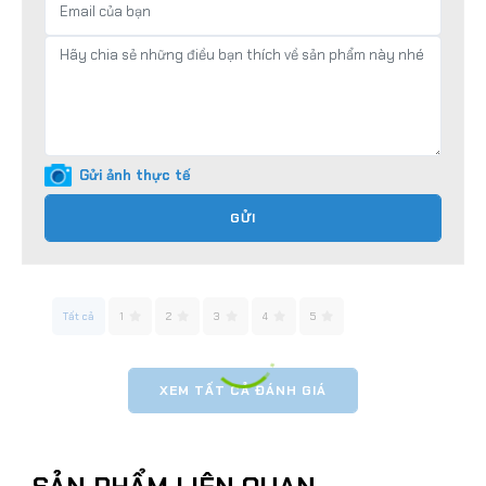
Gửi ảnh thực tế
GỬI
Tất cả
1
2
3
4
5
XEM TẤT CẢ ĐÁNH GIÁ