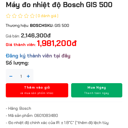
Máy đo nhiệt độ Bosch GIS 500
( 0 đánh giá )
Thương hiệu:
BOSCH
SKU:
GIS 500
2,146,300đ
Giá bán:
1,981,200đ
Giá thành viên:
Đăng ký thành viên tại đây
Số lượng:
Thêm vào giỏ
Mua Ngay
và mua sản phẩm khác
Thanh toán ngay
- Hãng: Bosch
- Mã sản phẩm: 0601083480
- Đo nhiệt độ chính xác của IR: ± 1.8°C* (*thêm độ lệch tùy