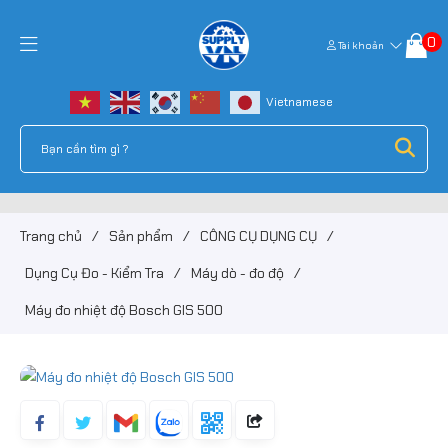
0
Tài khoản
Trang chủ
/
Sản phẩm
/
CÔNG CỤ DỤNG CỤ
/
Dụng Cụ Đo - Kiểm Tra
/
Máy dò - đo độ
/
Máy đo nhiệt độ Bosch GIS 500