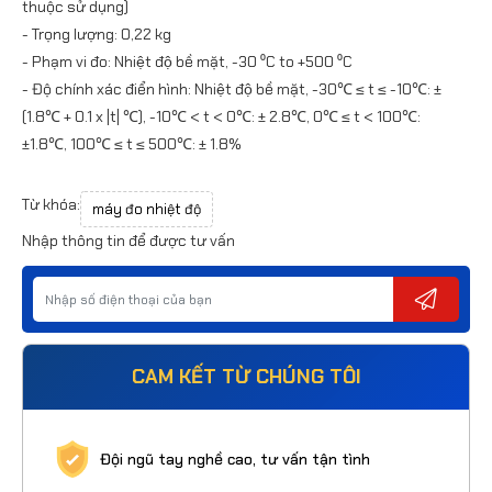
thuộc sử dụng)
- Trọng lượng: 0,22 kg
- Phạm vi đo: Nhiệt độ bề mặt, -30 ⁰C to +500 ⁰C
- Độ chính xác điển hình: Nhiệt độ bề mặt, -30℃ ≤ t ≤ -10℃: ±
(1.8℃ + 0.1 x |t| ℃), -10℃ < t < 0℃: ± 2.8℃, 0℃ ≤ t < 100℃:
±1.8℃, 100℃ ≤ t ≤ 500℃: ± 1.8%
Từ khóa:
máy đo nhiệt độ
Nhập thông tin để được tư vấn
CAM KẾT TỪ CHÚNG TÔI
Đội ngũ tay nghề cao, tư vấn tận tình