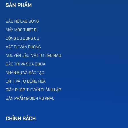
SẢN PHẨM
BẢO HỘ LAO ĐỘNG
MÁY MÓC THIẾT BỊ
CÔNG CỤ DỤNG CỤ
VẬT TƯ VĂN PHÒNG
NGUYÊN LIỆU-VẬT TƯ TIÊU HAO
BẢO TRÌ VÀ SỮA CHỮA
NHÂN SỰ VÀ ĐÀO TẠO
CNTT VÀ TỰ ĐỘNG HÓA
GIẤY PHÉP-TƯ VẤN THÀNH LẬP
SẢN PHẨM & DỊCH VỤ KHÁC
CHÍNH SÁCH