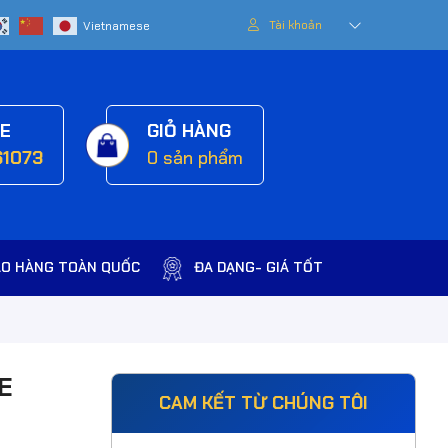
Tài khoản
NE
GIỎ HÀNG
61073
0
sản phẩm
AO HÀNG TOÀN QUỐC
ĐA DẠNG- GIÁ TỐT
E
CAM KẾT TỪ CHÚNG TÔI