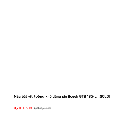
Máy bắt vít tường khô dùng pin Bosch GTB 185-LI (SOLO)
3,770,850đ
4,262,700đ