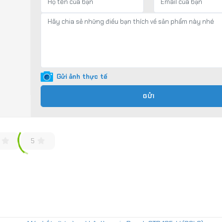
Gửi ảnh thực tế
GỬI
5