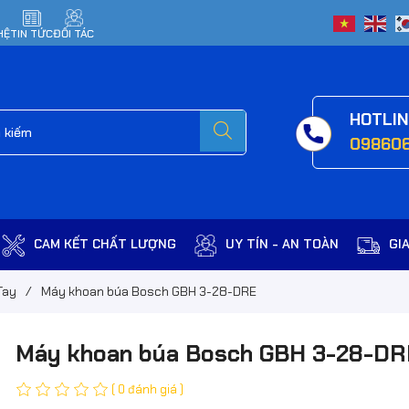
HỆ
TIN TỨC
ĐỐI TÁC
HOTLI
09860
CAM KẾT CHẤT LƯỢNG
UY TÍN - AN TOÀN
GI
Tay
/
Máy khoan búa Bosch GBH 3-28-DRE
Máy khoan búa Bosch GBH 3-28-DR
( 0 đánh giá )