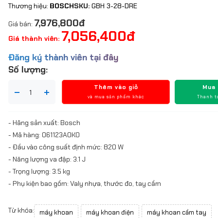
Thương hiệu:
BOSCH
SKU:
GBH 3-28-DRE
7,976,800đ
Giá bán:
7,056,400đ
Giá thành viên:
Đăng ký thành viên tại đây
Số lượng:
Thêm vào giỏ
Mua
và mua sản phẩm khác
Thanh t
- Hãng sản xuất: Bosch
- Mã hàng: 061123A0K0
- Đầu vào công suất định mức: 820 W
- Năng lượng va đập: 3.1 J
- Trọng lượng: 3.5 kg
- Phụ kiện bao gồm: Valy nhựa, thước đo, tay cầm
Từ khóa:
máy khoan
máy khoan điện
máy khoan cầm tay