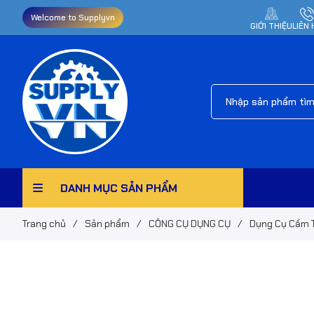
Welcome to Supplyvn
GIỚI THIỆU
LIÊN 
DANH MỤC SẢN PHẨM
Trang chủ
/
Sản phẩm
/
CÔNG CỤ DỤNG CỤ
/
Dụng Cụ Cầm 