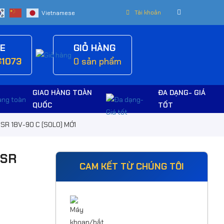
Tài khoản
NE
GIỎ HÀNG
61073
0
sản phẩm
GIAO HÀNG TOÀN
ĐA DẠNG- GIÁ
QUỐC
TỐT
GSR 18V-90 C (SOLO) MỚI
GSR
CAM KẾT TỪ CHÚNG TÔI