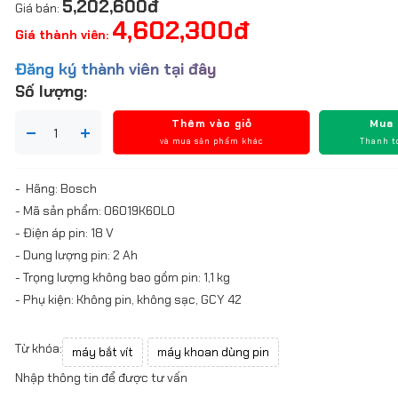
5,202,600đ
Giá bán:
4,602,300đ
Giá thành viên:
Đăng ký thành viên tại đây
Số lượng:
Thêm vào giỏ
Mua
và mua sản phẩm khác
Thanh t
- Hãng: Bosch
- Mã sản phẩm: 06019K60L0
- Điện áp pin: 18 V
- Dung lượng pin: 2 Ah
- Trọng lượng không bao gồm pin: 1,1 kg
- Phụ kiện: Không pin, không sạc, GCY 42
Từ khóa:
máy bắt vít
máy khoan dùng pin
Nhập thông tin để được tư vấn