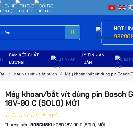
LIÊN HỆ
TIN TỨC
ĐỐI TÁC
HOTLI
09860
CAM KẾT CHẤT
UY TÍN - AN
LƯỢNG
TOÀN
Tay
/
Máy vặn vít - siết bulon
/
Máy khoan/bắt vít dùng pin Bosch 
Máy khoan/bắt vít dùng pin Bosch 
18V-90 C (SOLO) MỚI
( 0 đánh giá )
Thương hiệu:
BOSCH
SKU:
GSR 18V-90 C (SOLO) MỚI