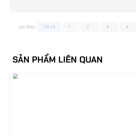
Lọc theo:
Tất cả
1
2
3
4
SẢN PHẨM LIÊN QUAN