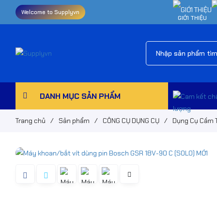
Welcome to Supplyvn
GIỚI THIỆU
DANH MỤC SẢN PHẨM
Trang chủ
/
Sản phẩm
/
CÔNG CỤ DỤNG CỤ
/
Dụng Cụ Cầm 