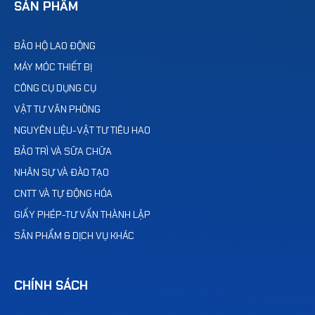
SẢN PHẨM
BẢO HỘ LAO ĐỘNG
MÁY MÓC THIẾT BỊ
CÔNG CỤ DỤNG CỤ
VẬT TƯ VĂN PHÒNG
NGUYÊN LIỆU-VẬT TƯ TIÊU HAO
BẢO TRÌ VÀ SỮA CHỮA
NHÂN SỰ VÀ ĐÀO TẠO
CNTT VÀ TỰ ĐỘNG HÓA
GIẤY PHÉP-TƯ VẤN THÀNH LẬP
SẢN PHẨM & DỊCH VỤ KHÁC
CHÍNH SÁCH