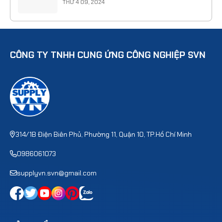
THỨ 4 09, 2024
CÔNG TY TNHH CUNG ỨNG CÔNG NGHIỆP SVN
314/1B Điện Biên Phủ, Phường 11, Quận 10, TP.Hồ Chí Minh
0986061073
supplyvn.svn@gmail.com