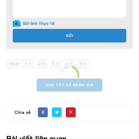
Gửi ảnh thực tế
GỬI
Tất cả
1
2
3
4
5
XEM TẤT CẢ ĐÁNH GIÁ
Chia sẻ
Bài viết liên quan