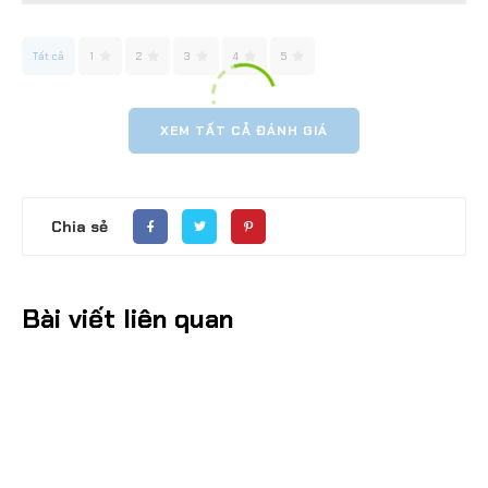
Tất cả
1
2
3
4
5
XEM TẤT CẢ ĐÁNH GIÁ
Chia sẻ
Bài viết liên quan