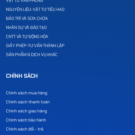
VẬT TƯ VĂN PHÒNG
NGUYÊN LIỆU-VẬT TƯ TIÊU HAO
BẢO TRÌ VÀ SỮA CHỮA
NHÂN SỰ VÀ ĐÀO TẠO
CNTT VÀ TỰ ĐỘNG HÓA
GIẤY PHÉP-TƯ VẤN THÀNH LẬP
SẢN PHẨM & DỊCH VỤ KHÁC
CHÍNH SÁCH
Chính sách mua hàng
Chính sách thanh toán
Chính sách giao hàng
Chính sách bảo hành
Chính sách đổi - trả