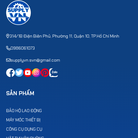
314/1B Điện Biên Phủ, Phường 11, Quận 10, TP.Hồ Chí Minh
0986061073
supplyvn.svn@gmail.com
SẢN PHẨM
BẢO HỘ LAO ĐỘNG
MÁY MÓC THIẾT BỊ
CÔNG CỤ DỤNG CỤ