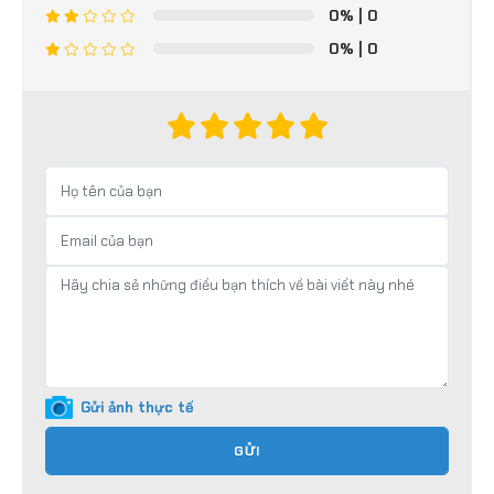
0%
| 0
0%
| 0
Gửi ảnh thực tế
GỬI