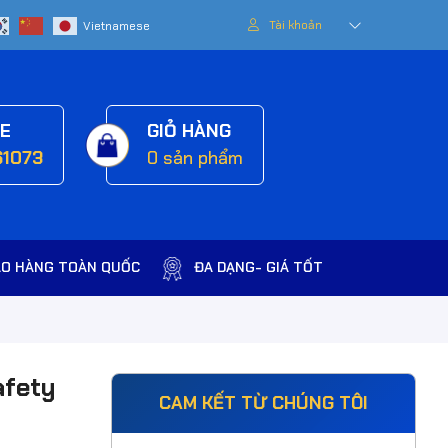
Tài khoản
NE
GIỎ HÀNG
61073
0
sản phẩm
AO HÀNG TOÀN QUỐC
ĐA DẠNG- GIÁ TỐT
afety
CAM KẾT TỪ CHÚNG TÔI