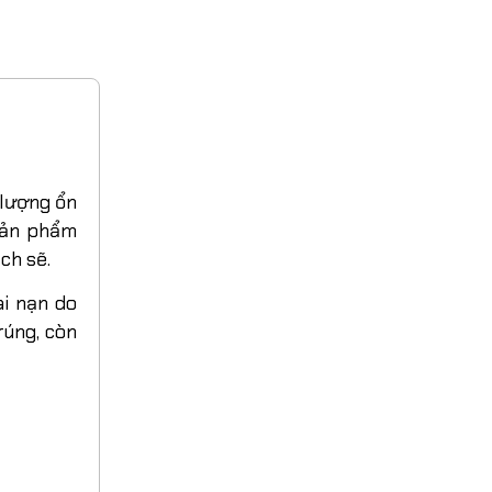
 lượng ổn
 Sản phẩm
ch sẽ.
ai nạn do
rúng, còn