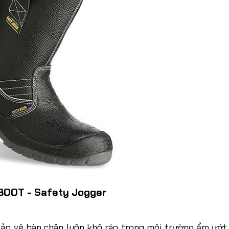
TBOOT - Safety Jogger
bảo vệ bàn chân luôn khô ráo trong môi trường ẩm ướt