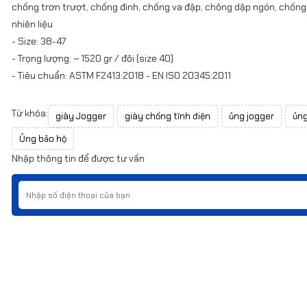
chống trơn trượt, chống đinh, chống va đập, chông dập ngón, chống
nhiên liệu
- Size: 38-47
- Trọng lượng: ~ 1520 gr / đôi (size 40)
- Tiêu chuẩn: ASTM F2413:2018 - EN ISO 20345:2011
Từ khóa:
giày Jogger
giày chống tĩnh điện
ủng jogger
ủng
Ủng bảo hộ
Nhập thông tin để được tư vấn