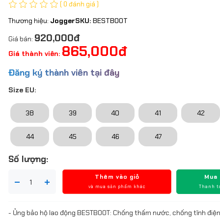
( 0 đánh giá )
Thương hiệu:
Jogger
SKU:
BESTBOOT
920,000đ
Giá bán:
865,000đ
Giá thành viên:
Đăng ký thành viên tại đây
Size EU:
38
39
40
41
42
44
45
46
47
Số lượng:
Thêm vào giỏ
Mua
và mua sản phẩm khác
Thanh t
- Ủng bảo hộ lao động BESTBOOT: Chống thấm nước, chống tĩnh điện