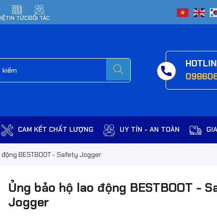
HỆ
TIN TỨC
ĐỐI TÁC
HOTLI
09860
CAM KẾT CHẤT LƯỢNG
UY TÍN - AN TOÀN
GI
o động BESTBOOT - Safety Jogger
Ủng bảo hộ lao động BESTBOOT - S
Jogger