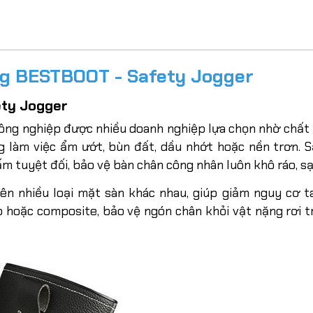
ng BESTBOOT - Safety Jogger
ety Jogger
ông nghiệp được nhiều doanh nghiệp lựa chọn nhờ chất
ng làm việc ẩm ướt, bùn đất, dầu nhớt hoặc nền trơn.
m tuyệt đối, bảo vệ bàn chân công nhân luôn khô ráo, sạ
ên nhiều loại mặt sàn khác nhau, giúp giảm nguy cơ t
p hoặc composite, bảo vệ ngón chân khỏi vật nặng rơi t