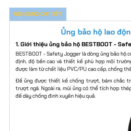
NỘI DUNG CHI TIẾT
Ủng bảo hộ lao độ
1. Giới thiệu ủng bảo hộ BESTBOOT - Saf
BESTBOOT - Safety Jogger là dòng ủng bảo hộ c
định, độ bền cao và thiết kế phù hợp môi trườ
được làm từ chất liệu PVC/PU cao cấp, chống thấ
Đế ủng được thiết kế chống trượt, bám chắc tr
trượt ngã. Ngoài ra, mũi ủng có thể tích hợp thé
đế dày chống đinh xuyên hiệu quả.