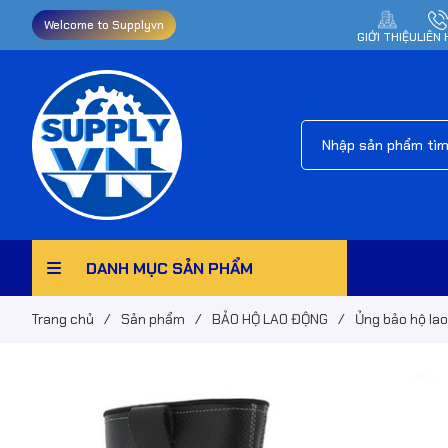
Welcome to Supplyvn
GIỚI THIỆU
LIÊN 
DANH MỤC SẢN PHẨM
Trang chủ
/
Sản phẩm
/
BẢO HỘ LAO ĐỘNG
/
Ủng bảo hộ la