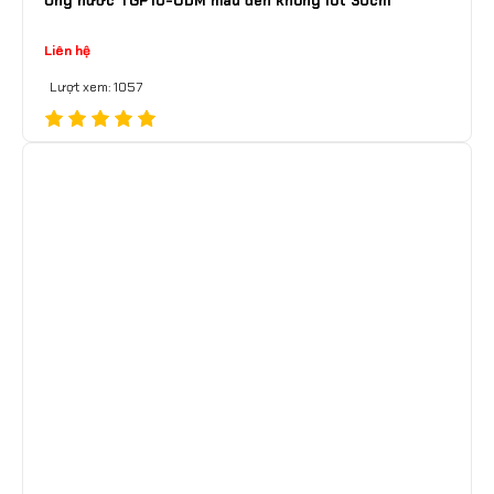
Ủng nước TGP10-UDM màu đen không lót 30cm
Liên hệ
Lượt xem: 1057