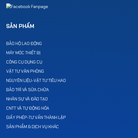
SẢN PHẨM
BẢO HỘ LAO ĐỘNG
MÁY MÓC THIẾT BỊ
CÔNG CỤ DỤNG CỤ
VẬT TƯ VĂN PHÒNG
NGUYÊN LIỆU-VẬT TƯ TIÊU HAO
BẢO TRÌ VÀ SỮA CHỮA
NHÂN SỰ VÀ ĐÀO TẠO
CNTT VÀ TỰ ĐỘNG HÓA
GIẤY PHÉP-TƯ VẤN THÀNH LẬP
SẢN PHẨM & DỊCH VỤ KHÁC