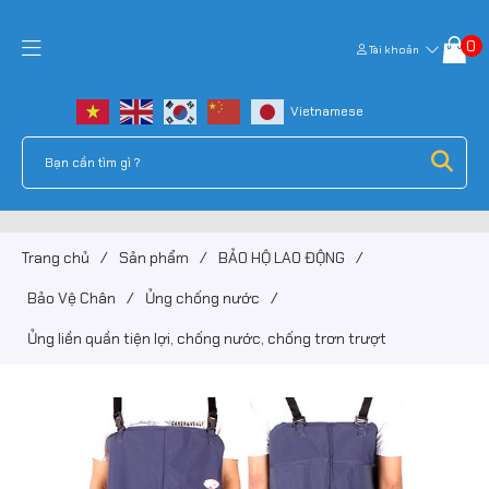
0
Tài khoản
Trang chủ
/
Sản phẩm
/
BẢO HỘ LAO ĐỘNG
/
Bảo Vệ Chân
/
Ủng chống nước
/
Ủng liền quần tiện lợi, chống nước, chống trơn trượt