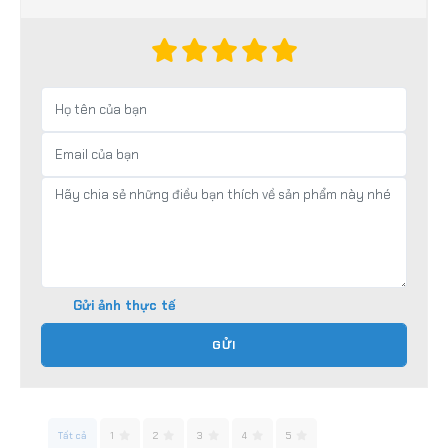
Gửi ảnh thực tế
GỬI
Tất cả
1
2
3
4
5