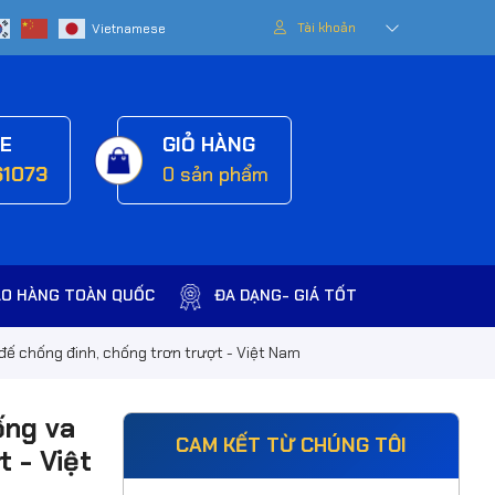
Tài khoản
NE
GIỎ HÀNG
61073
0
sản phẩm
AO HÀNG TOÀN QUỐC
ĐA DẠNG- GIÁ TỐT
đế chống đinh, chống trơn trượt - Việt Nam
ống va
CAM KẾT TỪ CHÚNG TÔI
 - Việt