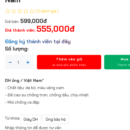
( 0 đánh giá )
599,000đ
Giá bán:
555,000đ
Giá thành viên:
Đăng ký thành viên tại đây
Số lượng:
Thêm vào giỏ
Mua
và mua sản phẩm khác
Thanh t
DH ủng / Việt Nam*
- Chất liệu: da bò, màu vàng cam
- Đế cao su chống trơn, chống dầu, chịu nhiệt
- Mũi chống va đập
Từ khóa:
Giày DH
Ủng bảo hộ
Nhập thông tin để được tư vấn