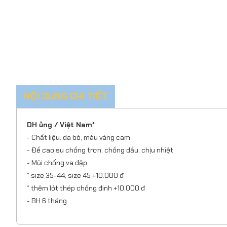
NỘI DUNG CHI TIẾT
DH ủng / Việt Nam*
- Chất liệu: da bò, màu vàng cam
- Đế cao su chống trơn, chống dầu, chịu nhiệt
- Mũi chống va đập
* size 35-44; size 45 +10.000 đ
* thêm lót thép chống đinh +10.000 đ
- BH 6 tháng