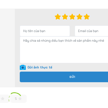
Gửi ảnh thực tế
GỬI
5