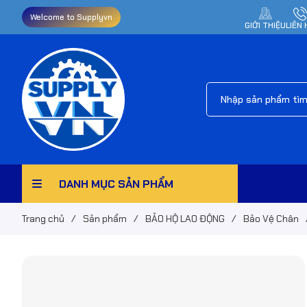
Welcome to Supplyvn
GIỚI THIỆU
LIÊN 
DANH MỤC SẢN PHẨM
Trang chủ
/
Sản phẩm
/
BẢO HỘ LAO ĐỘNG
/
Bảo Vệ Chân