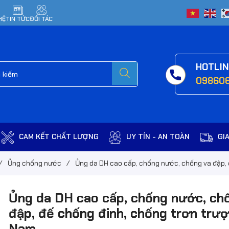
HỆ
TIN TỨC
ĐỐI TÁC
HOTLI
09860
CAM KẾT CHẤT LƯỢNG
UY TÍN - AN TOÀN
GI
/
Ủng chống nước
/
Ủng da DH cao cấp, chống nước, chống va đập, 
Ủng da DH cao cấp, chống nước, ch
đập, đế chống đinh, chống trơn trượt
Nam