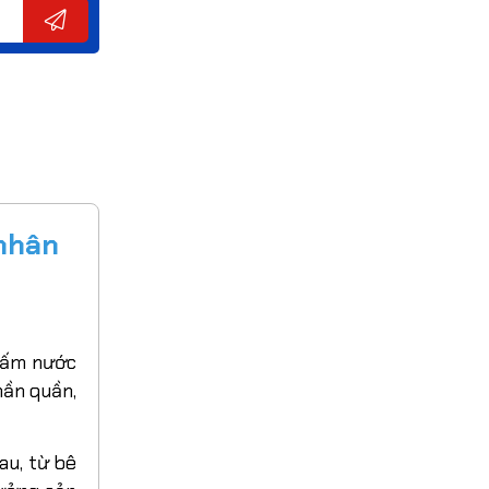
 nhân
thấm nước
hần quần,
au, từ bê