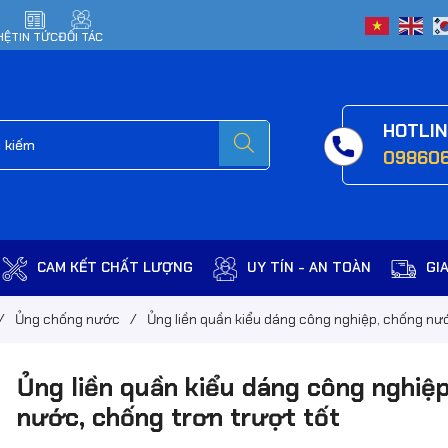
HỆ
TIN TỨC
ĐỐI TÁC
HOTLI
09860
CAM KẾT CHẤT LƯỢNG
UY TÍN - AN TOÀN
GI
/
Ủng chống nước
/
Ủng liền quần kiểu dáng công nghiệp, chống nướ
Ủng liền quần kiểu dáng công nghiệ
nước, chống trơn trượt tốt