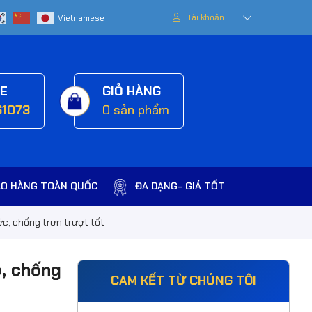
Tài khoản
NE
GIỎ HÀNG
61073
0
sản phẩm
AO HÀNG TOÀN QUỐC
ĐA DẠNG- GIÁ TỐT
c, chống trơn trượt tốt
p, chống
CAM KẾT TỪ CHÚNG TÔI