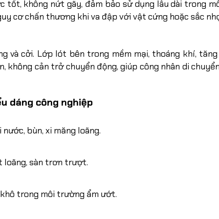
c tốt, không nứt gãy, đảm bảo sử dụng lâu dài trong m
guy cơ chấn thương khi va đập với vật cứng hoặc sắc nh
ng và cởi. Lớp lót bên trong mềm mại, thoáng khí, tăng
 vặn, không cản trở chuyển động, giúp công nhân di chuyể
iểu dáng công nghiệp
 nước, bùn, xi măng loãng.
 loãng, sàn trơn trượt.
 khô trong môi trường ẩm ướt.