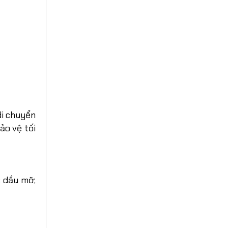
di chuyển
ảo vệ tối
c dầu mỡ,