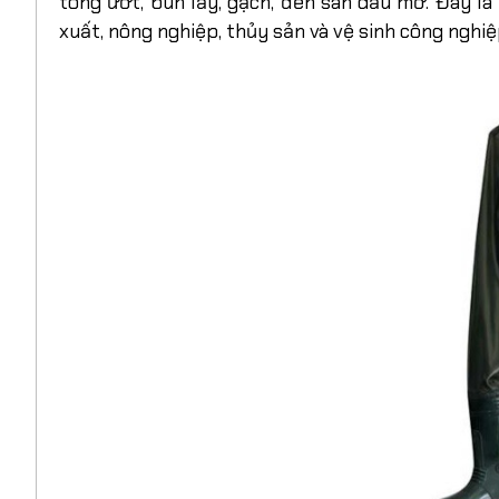
tông ướt, bùn lầy, gạch, đến sàn dầu mỡ. Đây là
xuất, nông nghiệp, thủy sản và vệ sinh công nghiệ