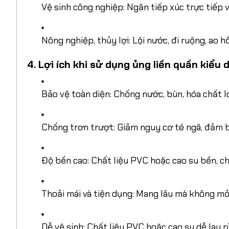
Vệ sinh công nghiệp: Ngăn tiếp xúc trực tiếp v
Nông nghiệp, thủy lợi: Lội nước, đi ruộng, ao 
4. Lợi ích khi sử dụng ủng liền quần kiểu
Bảo vệ toàn diện: Chống nước, bùn, hóa chất l
Chống trơn trượt: Giảm nguy cơ té ngã, đảm b
Độ bền cao: Chất liệu PVC hoặc cao su bền, chịu
Thoải mái và tiện dụng: Mang lâu mà không mỏi 
Dễ vệ sinh: Chất liệu PVC hoặc cao su dễ lau r