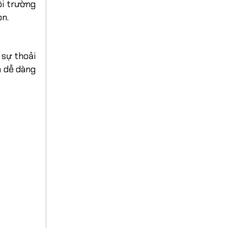
ôi trường
ọn.
 sự thoải
n dễ dàng