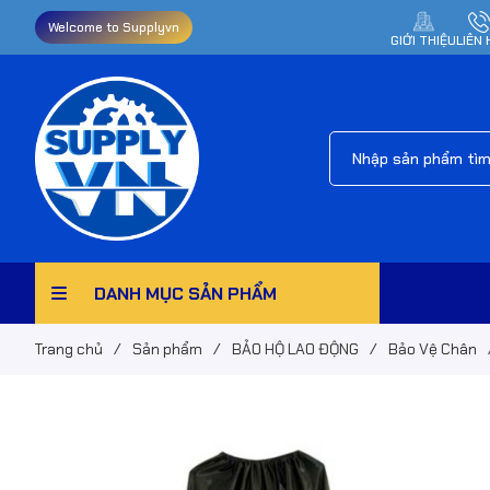
Welcome to Supplyvn
GIỚI THIỆU
LIÊN 
DANH MỤC SẢN PHẨM
Trang chủ
/
Sản phẩm
/
BẢO HỘ LAO ĐỘNG
/
Bảo Vệ Chân