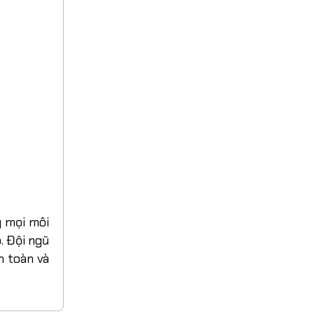
g mọi môi
p.
Đội ngũ
n toàn và
.