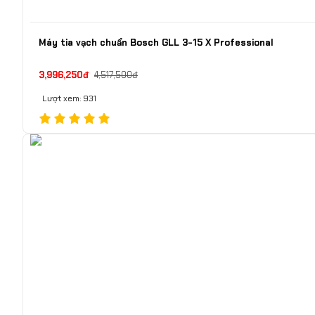
Máy tia vạch chuẩn Bosch GLL 3-15 X Professional
3,996,250đ
4,517,500đ
Lượt xem: 931