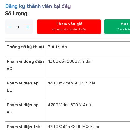
Đăng ký thành viên tại đây
Số lượng:
Thêm vào giỏ
Mua
và mua sản phẩm khác
Thanh t
Thông số kỹ thuật
Giá trị đo
Phạm vi dòng điện
42.00 đến 2000 A, 3 dải
AC
Phạm vi điện áp
420.0 mV đến 600 V, 5 dải
DC
Phạm vi điện áp
4.200 V đến 600 V, 4 dải
AC
Phạm vi điện trở
420.0 Ω đến 42.00 MΩ, 6 dải