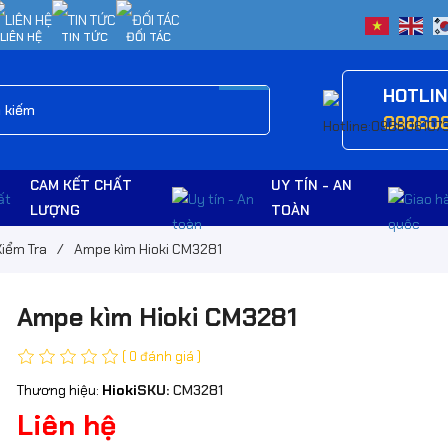
LIÊN HỆ
TIN TỨC
ĐỐI TÁC
HOTLI
09860
CAM KẾT CHẤT
UY TÍN - AN
LƯỢNG
TOÀN
Kiểm Tra
/
Ampe kìm Hioki CM3281
Ampe kìm Hioki CM3281
( 0 đánh giá )
Thương hiệu:
Hioki
SKU:
CM3281
Liên hệ