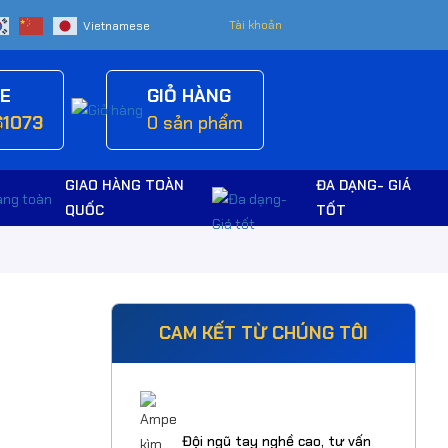
Tài khoản
NE
GIỎ HÀNG
61073
0
sản phẩm
GIAO HÀNG TOÀN
ĐA DẠNG- GIÁ
QUỐC
TỐT
CAM KẾT TỪ CHÚNG TÔI
Đội ngũ tay nghề cao, tư vấn