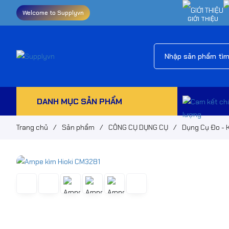
Welcome to Supplyvn
GIỚI THIỆU
DANH MỤC SẢN PHẨM
Trang chủ
/
Sản phẩm
/
CÔNG CỤ DỤNG CỤ
/
Dụng Cụ Đo - 