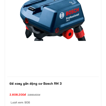
Đế xoay gắn động cơ Bosch RM 3
2,608,200đ
2,948,400đ
Lượt xem: 906