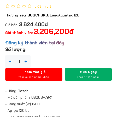
( 0 đánh giá )
Thương hiệu:
BOSCH
SKU:
EasyAquatak 120
3,624,400đ
Giá bán:
3,206,200đ
Giá thành viên:
Đăng ký thành viên tại đây
Số lượng:
Thêm vào giỏ
Mua Ngay
và mua sản phẩm khác
Thanh toán ngay
- Hãng: Bosch
- Mã sản phẩm: 06008A79K1
- Công suất (W) 1500
- Áp lực 120 bar
- Lưu lượng dòng chảy: 350 ltr/hr