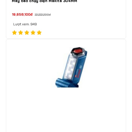
Máy bào chạy điện Makita 304MM
19,658,100đ
22,222,200đ
Lượt xem: 949