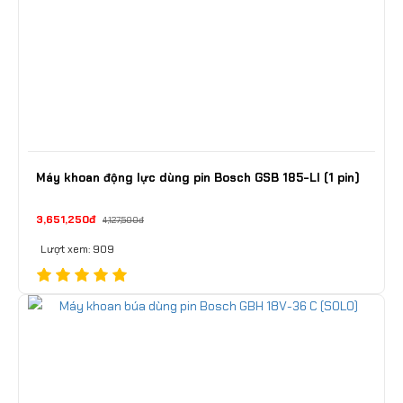
Máy khoan động lực dùng pin Bosch GSB 185-LI (1 pin)
3,651,250đ
4,127,500đ
Lượt xem: 909