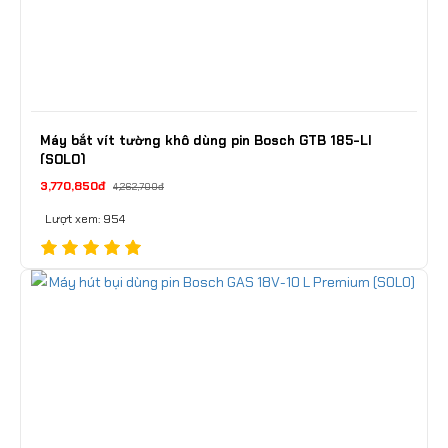
Máy bắt vít tường khô dùng pin Bosch GTB 185-LI
(SOLO)
3,770,850đ
4,262,700đ
Lượt xem: 954