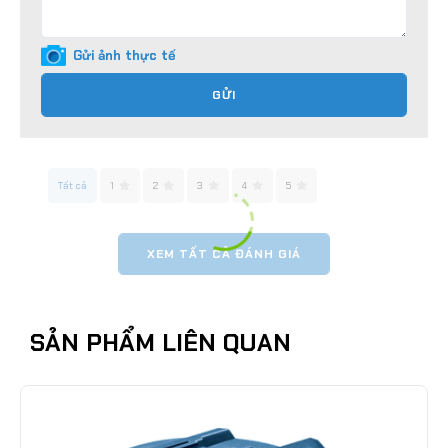
Gửi ảnh thực tế
GỬI
Tất cả
1
2
3
4
5
XEM TẤT CẢ ĐÁNH GIÁ
SẢN PHẨM LIÊN QUAN