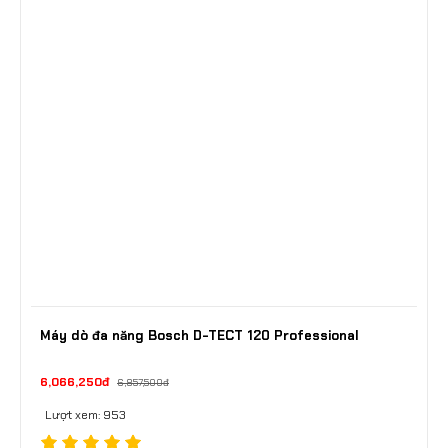
Máy dò đa năng Bosch D-TECT 120 Professional
6,066,250đ
6,857,500đ
Lượt xem: 953