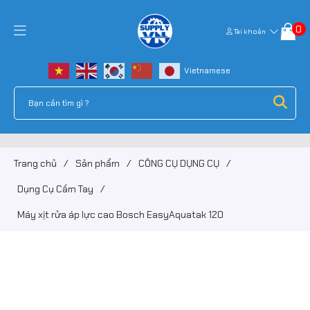
0
Tài khoản
Trang chủ
/
Sản phẩm
/
CÔNG CỤ DỤNG CỤ
/
Dụng Cụ Cầm Tay
/
Máy xịt rửa áp lực cao Bosch EasyAquatak 120