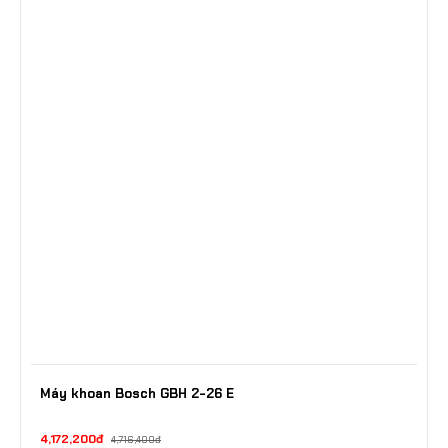
Máy khoan Bosch GBH 2-26 E
4,172,200đ
4,716,400đ