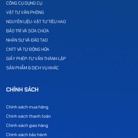
CÔNG CỤ DỤNG CỤ
VẬT TƯ VĂN PHÒNG
NGUYÊN LIỆU-VẬT TƯ TIÊU HAO
BẢO TRÌ VÀ SỮA CHỮA
NHÂN SỰ VÀ ĐÀO TẠO
CNTT VÀ TỰ ĐỘNG HÓA
GIẤY PHÉP-TƯ VẤN THÀNH LẬP
SẢN PHẨM & DỊCH VỤ KHÁC
CHÍNH SÁCH
Chính sách mua hàng
Chính sách thanh toán
Chính sách giao hàng
Chính sách bảo hành