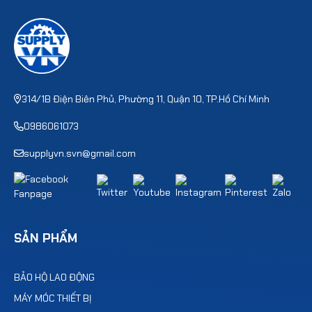
314/1B Điện Biên Phủ, Phường 11, Quận 10, TP.Hồ Chí Minh
0986061073
supplyvn.svn@gmail.com
SẢN PHẨM
BẢO HỘ LAO ĐỘNG
MÁY MÓC THIẾT BỊ