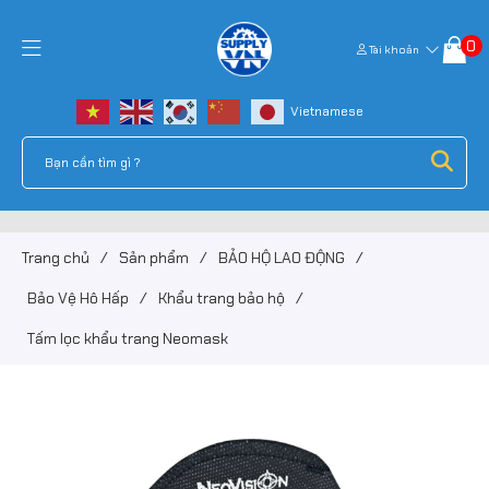
0
Tài khoản
Trang chủ
/
Sản phẩm
/
BẢO HỘ LAO ĐỘNG
/
Bảo Vệ Hô Hấp
/
Khẩu trang bảo hộ
/
Tấm lọc khẩu trang Neomask