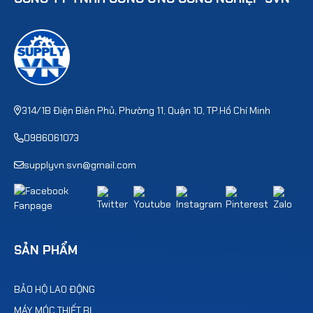
314/1B Điện Biên Phủ, Phường 11, Quận 10, TP.Hồ Chí Minh
0986061073
supplyvn.svn@gmail.com
SẢN PHẨM
BẢO HỘ LAO ĐỘNG
MÁY MÓC THIẾT BỊ