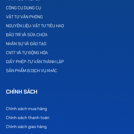
CÔNG CỤ DỤNG CỤ
VẬT TƯ VĂN PHÒNG
NGUYÊN LIỆU-VẬT TƯ TIÊU HAO
BẢO TRÌ VÀ SỮA CHỮA
NHÂN SỰ VÀ ĐÀO TẠO
CNTT VÀ TỰ ĐỘNG HÓA
GIẤY PHÉP-TƯ VẤN THÀNH LẬP
SẢN PHẨM & DỊCH VỤ KHÁC
CHÍNH SÁCH
Chính sách mua hàng
Chính sách thanh toán
Chính sách giao hàng