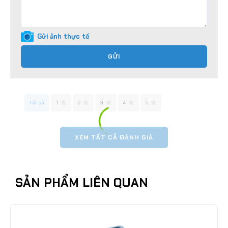
Gửi ảnh thực tế
GỬI
Tất cả
1
2
3
4
5
XEM TẤT CẢ ĐÁNH GIÁ
SẢN PHẨM LIÊN QUAN