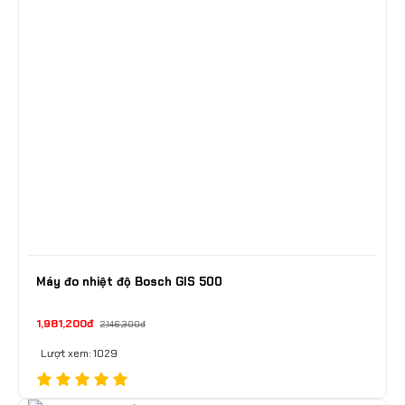
Máy đo nhiệt độ Bosch GIS 500
1,981,200đ
2,146,300đ
Lượt xem: 1029