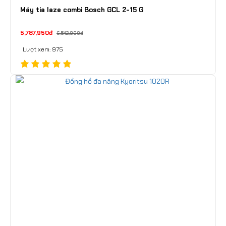
Máy tia laze combi Bosch GCL 2-15 G
5,787,950đ
6,542,900đ
Lượt xem: 975