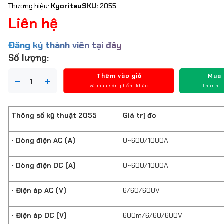
Thương hiệu:
Kyoritsu
SKU:
2055
Liên hệ
Đăng ký thành viên tại đây
Số lượng:
Thêm vào giỏ
Mua
và mua sản phẩm khác
Thanh t
Thông số kỹ thuật 2055
Giá trị đo
• Dòng điện AC (A)
0~600/1000A
• Dòng điện DC (A)
0~600/1000A
• Điện áp AC (V)
6/60/600V
• Điện áp DC (V)
600m/6/60/600V