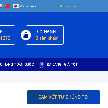
Tài khoản
NE
GIỎ HÀNG
61073
0
sản phẩm
AO HÀNG TOÀN QUỐC
ĐA DẠNG- GIÁ TỐT
CAM KẾT TỪ CHÚNG TÔI