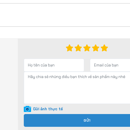
Gửi ảnh thực tế
GỬI