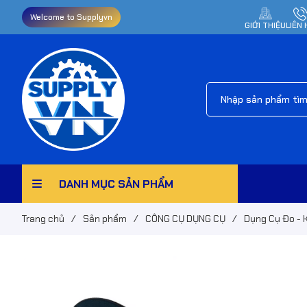
Welcome to Supplyvn
GIỚI THIỆU
LIÊN 
DANH MỤC SẢN PHẨM
Trang chủ
/
Sản phẩm
/
CÔNG CỤ DỤNG CỤ
/
Dụng Cụ Đo - 