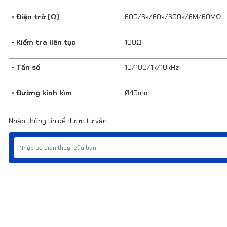
• Điện trở (Ω)
600/6k/60k/600k/6M/60MΩ
• Kiểm tra liên tục
100Ω
• Tần số
10/100/1k/10kHz
• Đường kính kìm
Ø40mm
Nhập thông tin để được tư vấn