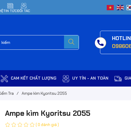
HỆ
TIN TỨC
ĐỐI TÁC
HOTLI
09860
CAM KẾT CHẤT LƯỢNG
UY TÍN - AN TOÀN
GI
Kiểm Tra
/
Ampe kìm Kyoritsu 2055
Ampe kìm Kyoritsu 2055
( 0 đánh giá )