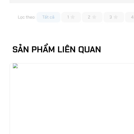
Lọc theo:
Tất cả
1
2
3
4
SẢN PHẨM LIÊN QUAN