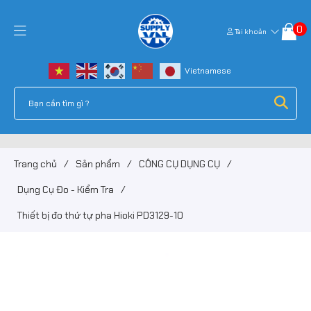
0
Tài khoản
Trang chủ
/
Sản phẩm
/
CÔNG CỤ DỤNG CỤ
/
Dụng Cụ Đo - Kiểm Tra
/
Thiết bị đo thứ tự pha Hioki PD3129-10