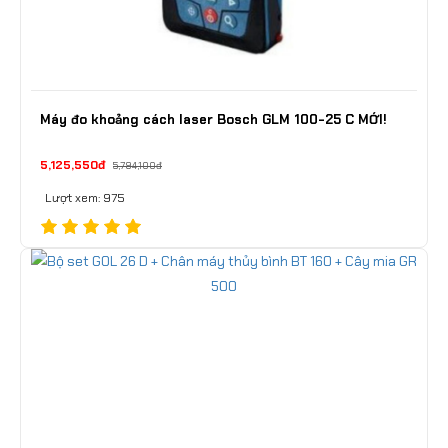
Máy đo khoảng cách laser Bosch GLM 100-25 C MỚI!
5,125,550đ
5,794,100đ
Lượt xem: 975