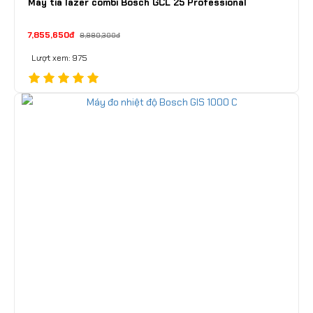
Máy tia lazer combi Bosch GCL 25 Professional
7,855,650đ
8,880,300đ
Lượt xem: 975