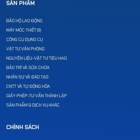
SẢN PHẨM
BẢO HỘ LAO ĐỘNG
MÁY MÓC THIẾT BỊ
CÔNG CỤ DỤNG CỤ
VẬT TƯ VĂN PHÒNG
NGUYÊN LIỆU-VẬT TƯ TIÊU HAO
BẢO TRÌ VÀ SỮA CHỮA
NHÂN SỰ VÀ ĐÀO TẠO
CNTT VÀ TỰ ĐỘNG HÓA
GIẤY PHÉP-TƯ VẤN THÀNH LẬP
SẢN PHẨM & DỊCH VỤ KHÁC
CHÍNH SÁCH