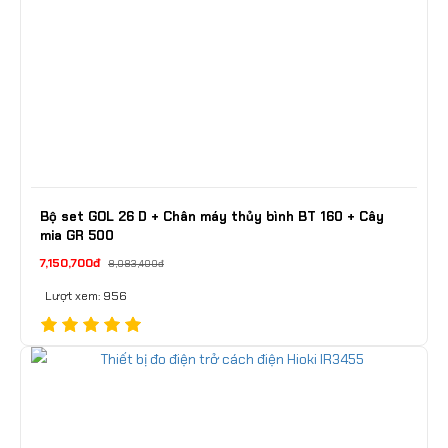
Bộ set GOL 26 D + Chân máy thủy bình BT 160 + Cây
mia GR 500
7,150,700đ
8,083,400đ
Lượt xem: 956