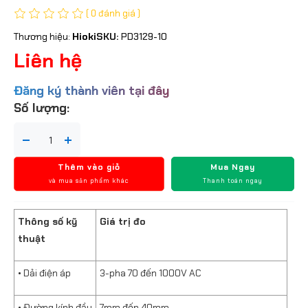
( 0 đánh giá )
Thương hiệu:
Hioki
SKU:
PD3129-10
Liên hệ
Đăng ký thành viên tại đây
Số lượng:
Thêm vào giỏ
Mua Ngay
và mua sản phẩm khác
Thanh toán ngay
Thông số kỹ
Giá trị đo
thuật
• Dải điện áp
3-pha 70 đến 1000V AC
• Đường kính đầu
7mm đến 40mm