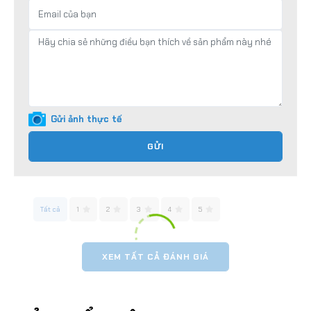
Gửi ảnh thực tế
GỬI
Tất cả
1
2
3
4
5
XEM TẤT CẢ ĐÁNH GIÁ