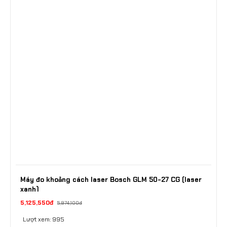
Máy đo khoảng cách laser Bosch GLM 50-27 CG (laser
xanh)
5,125,550đ
5,974,100đ
Lượt xem: 995