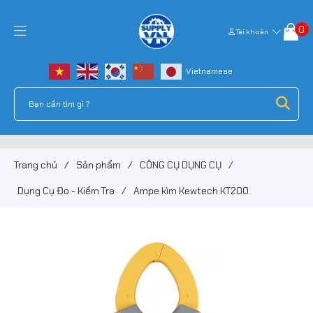
0
Tài khoản
Trang chủ
/
Sản phẩm
/
CÔNG CỤ DỤNG CỤ
/
Dụng Cụ Đo - Kiểm Tra
/
Ampe kìm Kewtech KT200