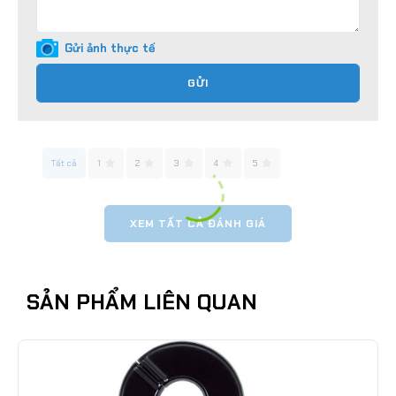
Gửi ảnh thực tế
GỬI
Tất cả
1
2
3
4
5
XEM TẤT CẢ ĐÁNH GIÁ
SẢN PHẨM LIÊN QUAN