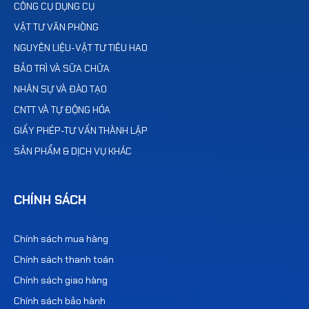
CÔNG CỤ DỤNG CỤ
VẬT TƯ VĂN PHÒNG
NGUYÊN LIỆU-VẬT TƯ TIÊU HAO
BẢO TRÌ VÀ SỮA CHỮA
NHÂN SỰ VÀ ĐÀO TẠO
CNTT VÀ TỰ ĐỘNG HÓA
GIẤY PHÉP-TƯ VẤN THÀNH LẬP
SẢN PHẨM & DỊCH VỤ KHÁC
CHÍNH SÁCH
Chính sách mua hàng
Chính sách thanh toán
Chính sách giao hàng
Chính sách bảo hành