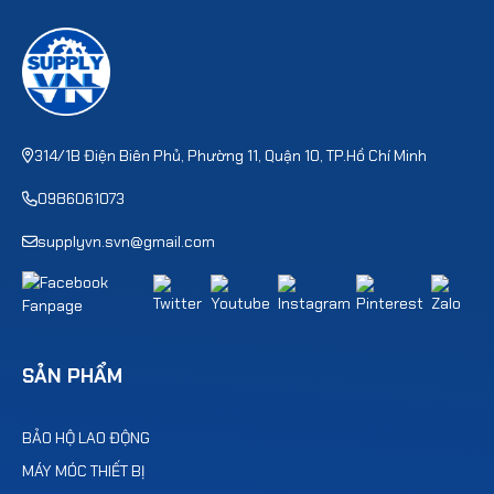
314/1B Điện Biên Phủ, Phường 11, Quận 10, TP.Hồ Chí Minh
0986061073
supplyvn.svn@gmail.com
SẢN PHẨM
BẢO HỘ LAO ĐỘNG
MÁY MÓC THIẾT BỊ