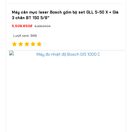
Máy cân mực laser Bosch gồm bộ set GLL 5-50 X + Giá
3 chân BT 150 5/8"
5,509,650đ
6,228,300đ
Lượt xem: 949